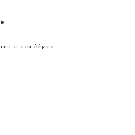
rie
éminin, douceur, élégance…