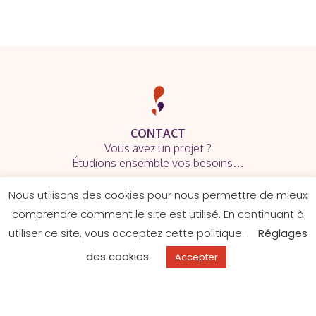
CONTACT
Vous avez un projet ?
Étudions ensemble vos besoins…
Nous utilisons des cookies pour nous permettre de mieux
comprendre comment le site est utilisé. En continuant à
utiliser ce site, vous acceptez cette politique.
Réglages
Site web made with ♥ by
ZeChouette
des cookies
Accepter
Mentions légales
–
Politique de confidentialité