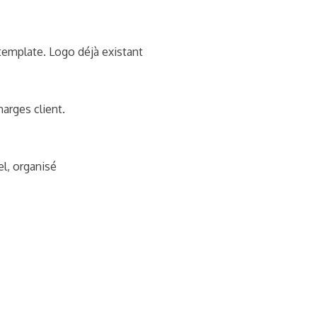
 template. Logo déjà existant
harges client.
el, organisé