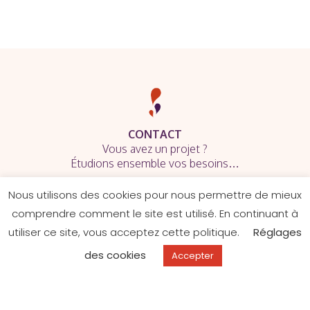
CONTACT
Vous avez un projet ?
Étudions ensemble vos besoins…
Nous utilisons des cookies pour nous permettre de mieux
comprendre comment le site est utilisé. En continuant à
utiliser ce site, vous acceptez cette politique.
Réglages
Site web made with ♥ by
ZeChouette
des cookies
Accepter
Mentions légales
–
Politique de confidentialité